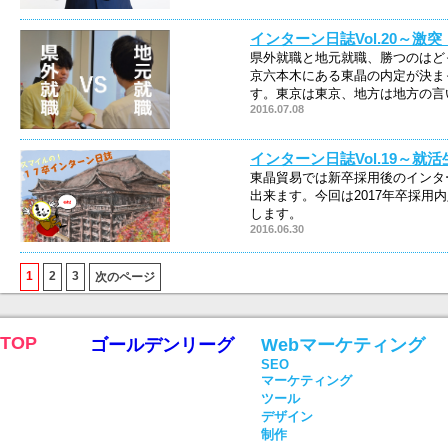
インターン日誌Vol.20～激
県外就職と地元就職、勝つのはど
京六本木にある東晶の内定が決ま
す。東京は東京、地方は地方の言
2016.07.08
インターン日誌Vol.19～就
東晶貿易では新卒採用後のインタ
出来ます。今回は2017年卒採用
します。
2016.06.30
1
2
3
次のページ
TOP
ゴールデンリーグ
Webマーケティング
SEO
マーケティング
ツール
デザイン
制作