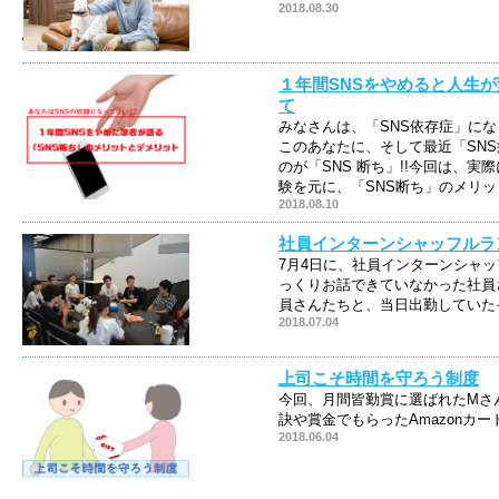
2018.08.30
１年間SNSをやめると人生
て
みなさんは、「SNS依存症」に
このあなたに、そして最近「SN
のが「SNS 断ち」!!今回は、実際に１
験を元に、「SNS断ち」のメリ
2018.08.10
社員インターンシャッフルラ
7月4日に、社員インターンシャ
っくりお話できていなかった社員
員さんたちと、当日出勤していた
2018.07.04
上司こそ時間を守ろう制度
今回、月間皆勤賞に選ばれたMさ
訣や賞金でもらったAmazonカ
2018.06.04