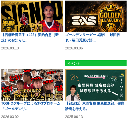
【石橋玲音選手（#23）契約合意（新
ゴールデンリーガーズ誕生｜球団代
規）のお知らせ…
表・福田秀憲が語…
2026.03.13
2026.03.06
ゴールデンリーグ
イベント
TOSHOグループによる3×3プロチーム
【部活動】東晶貿易 健康推進部、健康
「ゴールデンリ…
診断を考える。
2026.03.02
2025.06.13