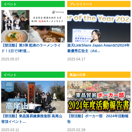
イベント
プレスリリース
【部活動】第3弾 怒涛のラーメンライ
楽天LinkShare Japan Awardの2024年
ド！1日で3軒巡…
最優秀広告主（Ad…
2025.05.07
2025.04.17
イベント
東晶の日常
【部活動】東晶貿易健康推進部 高尾山
【部活動】ポーカー部 2024年活動報
登頂イベント…
告
2025.03.11
2025.02.28