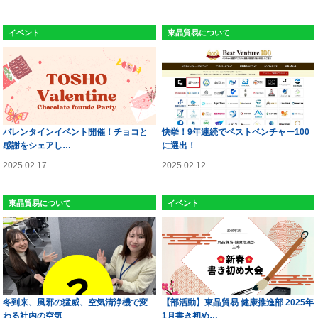
イベント
東晶貿易について
バレンタインイベント開催！チョコと
快挙！9年連続でベストベンチャー100
感謝をシェアし…
に選出！
2025.02.17
2025.02.12
東晶貿易について
イベント
冬到来、風邪の猛威、空気清浄機で変
【部活動】東晶貿易 健康推進部 2025年
わる社内の空気
1月書き初め…