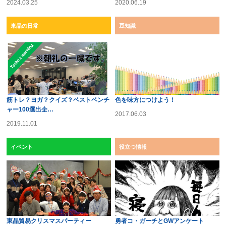
2024.03.25
2020.06.19
東晶の日常
豆知識
筋トレ？ヨガ？クイズ？ベストベンチ
色を味方につけよう！
ャー100選出企…
2017.06.03
2019.11.01
イベント
役立つ情報
東晶貿易クリスマスパーティー
勇者コ・ガーチとGWアンケート