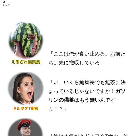
た。
「ここは俺が食い止める。お前た
ちは先に撤収していろ」
「い、いくら編集長でも無茶に決
まっているじゃないですか！
ガソ
リンの備蓄はもう無い
んです
よ！？」