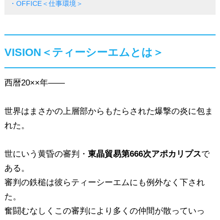
・OFFICE＜仕事環境＞
VISION＜ティーシーエムとは＞
西暦20××年――
世界はまさかの上層部からもたらされた爆撃の炎に包ま
れた。
世にいう黄昏の審判・
東晶貿易第666次アポカリプス
で
ある。
審判の鉄槌は彼らティーシーエムにも例外なく下され
た。
奮闘むなしくこの審判により多くの仲間が散っていっ