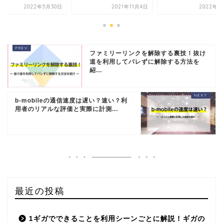
2022年5月30日
2021年11月4日
2022年1
ファミリーリンクを解除する裏技！抜け
道を利用してバレずに解除する方法を
紹...
b-mobileの通信速度は遅い？速い？利
用者のリアルな評価と実際に計測...
最近の投稿
1ギガでできることを利用シーンごとに解説！ギガの