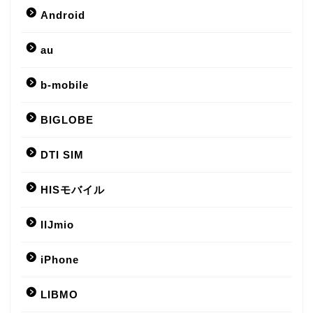
Android
au
b-mobile
BIGLOBE
DTI SIM
HISモバイル
IIJmio
iPhone
LIBMO