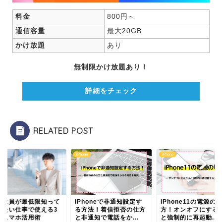
料金
800円～
通信容量
最大20GB
かけ放題
あり
無制限かけ放題あり！
詳細をチェック
RELATED POST
ne
iPhone
iPhone
入社員が最低限知って
iPhoneで非通知設定す
iPhone11の電源の
きたい仕事で使える3
る方法！着信拒否の仕方
方！オンオフにする
のスマホ活用術
と非通知で電話をか...
と強制的に再起動...