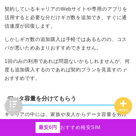
HISモバイル
契約しているキャリアのWebサイトや専用のアプリを
活用すると必要な分だけギガ数を追加でき、すぐに通
エンタメフリー
信速度が回復します。
iPhone
しかしギガ数の追加購入は手軽ではあるものの、コス
パが悪いためあまりおすすめできません。
Android
1回のみの利用であれば問題ないかもしれませんが、何
ネットの役立つ情報
度も追加購入するのであれば契約プランを見直すのが
おすすめです。
データ容量を分けてもらう
目次へ
MENU
キャリアの中には、家族や友人からデータ容量を分け
てもらえるサービスを提供しています。
最安0円
おすすめ格安SIM