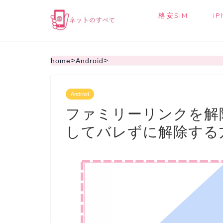
格安SIM
iP
>
>
home
Android
Android
ファミリーリンクを解
してバレずに解除する