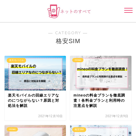
― CATEGORY ―
格安SIM
mineo
楽天モバイル
楽天モバイルの回線エリアな
mineoの料金プランを徹底調
のにつながらない？原因と対
査！各料金プランと利用時の
処法を解説
注意点を解説
2021年12月10日
2021年12月9日
mineo
格安SIM