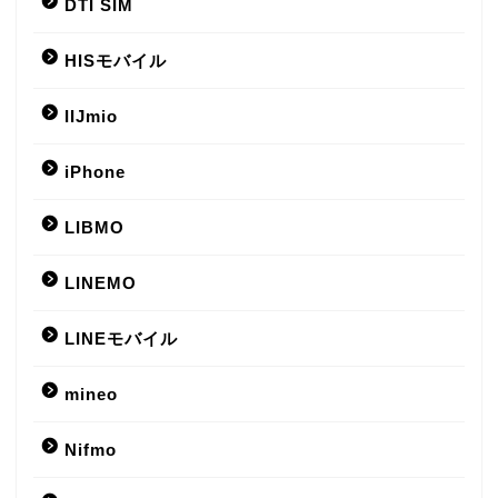
DTI SIM
HISモバイル
IIJmio
iPhone
LIBMO
LINEMO
LINEモバイル
mineo
Nifmo