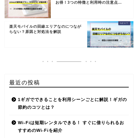
LIBMO
お得！3つの特徴と利用時の注意点...
Nifmo
楽天モバイルの回線エリアなのにつなが
らない？原因と対処法を解説
IIJmio
DTI SIM
LINEモバイル
最近の投稿
b-mobile
1ギガでできることを利用シーンごとに解説！ギガの
nuroモバイル
節約のコツとは？
OCNモバイルONE
Wi-Fiは短期レンタルできる！ すぐに借りられるお
すすめのWi-Fiを紹介