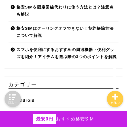
HISモバイル
格安SIMを固定回線代わりに使う方法とは？注意点
も解説
エンタメフリー
格安SIMはクーリングオフできない！契約解除方法
iPhone
について解説
Android
スマホを便利にするおすすめの周辺機器・便利グッ
ズを紹介！アイテムを選ぶ際の3つのポイントを解説
ネットの役立つ情報
カテゴリー
Android
目次へ
MENU
au
最安0円
おすすめ格安SIM