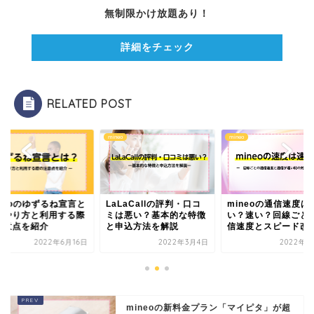
無制限かけ放題あり！
詳細をチェック
RELATED POST
格安SIM
o
mineo
mineo
UQモバイル
BIGLOBE
ineoのゆずるね宣言と
LaLaCallの評判・口コ
mineoの通信速度は
？やり方と利用する際
ミは悪い？基本的な特徴
い？速い？回線ごと
注意点を紹介
と申込方法を解説
信速度とスピード改善.
y.u mobile
2022年6月16日
2022年3月4日
2022年5
楽天モバイル
mineoの新料金プラン「マイピタ」が超