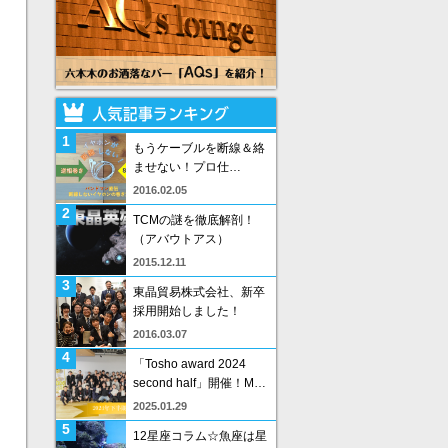
1
もうケーブルを断線＆絡
ませない！プロ仕…
2016.02.05
2
TCMの謎を徹底解剖！
（アバウトアス）
2015.12.11
3
東晶貿易株式会社、新卒
採用開始しました！
2016.03.07
4
「Tosho award 2024
second half」開催！M…
2025.01.29
5
12星座コラム☆魚座は星