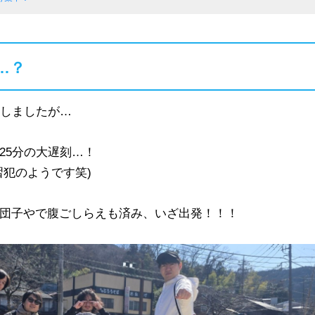
…？
着しましたが…
25分の大遅刻…！
習犯のようです笑)
団子やで腹ごしらえも済み、いざ出発！！！