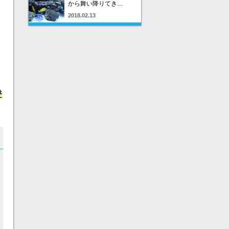
から舞い降りてき…
2018.02.13
登