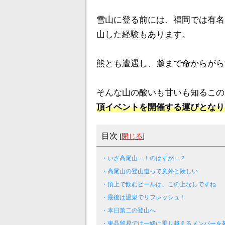
雪山に登る前には、福岡では有名
山した経験もあります。
熊とも遭遇し、麓まで命からがら
そんな山の酸いも甘いも知るこのわ
頂イベントを開催する運びとなり
目次
[
閉じる
]
・いざ高尾山…！のはずが…？
・高尾山の登山道って意外と険しい
・頂上で飲むビールは、この上なしですね
・最後は温泉でリフレッシュ！
・本日第二の登山へ
・東晶貿易では一緒に乗り越えるメンバーを