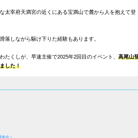
な太宰府天満宮の近くにある宝満山で麓から人を抱えて登
滑落しながら駆け下りた経験もあります。
たくしが、早速主催で2025年2回目のイベント、
高尾山
ました！
募集中！