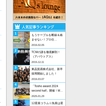
1
もうケーブルを断線＆絡
ませない！プロ仕…
2016.02.05
2
TCMの謎を徹底解剖！
（アバウトアス）
2015.12.11
3
東晶貿易株式会社、新卒
採用開始しました！
2016.03.07
4
「Tosho award 2024
second half」開催！M…
2025.01.29
5
を
12星座コラム☆魚座は星