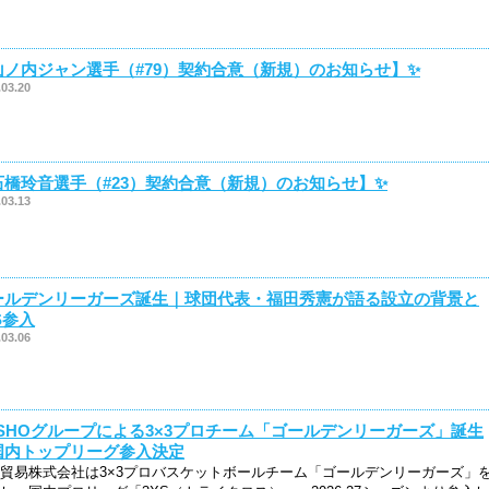
山ノ内ジャン選手（#79）契約合意（新規）のお知らせ】✨
.03.20
石橋玲音選手（#23）契約合意（新規）のお知らせ】✨
.03.13
ールデンリーガーズ誕生｜球団代表・福田秀憲が語る設立の背景と
S参入
.03.06
OSHOグループによる3×3プロチーム「ゴールデンリーガーズ」誕生
国内トップリーグ参入決定
貿易株式会社は3×3プロバスケットボールチーム「ゴールデンリーガーズ」