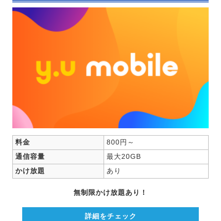
LIBMO
Nifmo
IIJmio
DTI SIM
LINEモバイル
b-mobile
料金
800円～
通信容量
最大20GB
nuroモバイル
かけ放題
あり
無制限かけ放題あり！
OCNモバイルONE
詳細をチェック