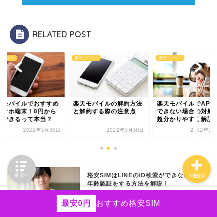
HISモバイル
エンタメフリー
RELATED POST
iPhone
モバイル
楽天モバイル
楽天モバイル
Android
天モバイルでおすすめ
楽天モバイルの解約方法
楽天モバイルでAPN
ネットの役立つ情報
スマホ端末！0円から
と解約する際の注意点
できない場合の対処
用できるって本当？
超分かりやすく解説
2022年5月30日
2022年5月30日
2022年5月
格安SIMはLINEのID検索ができない！？
目次へ
MENU
年齢認証をする方法を解説！
最安0円
おすすめ格安SIM