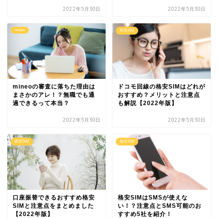
2022年5月30日
2022年5月30日
mineo
格安SIM
mineoの審査に落ちた理由は
ドコモ回線の格安SIMはどれが
まさかのアレ！？無職でも通
おすすめ？メリットと注意点
過できるって本当？
も解説【2022年版】
2022年5月30日
2022年5月30日
格安SIM
格安SIM
口座振替できるおすすめ格安
格安SIMはSMSが使えな
SIMと注意点をまとめました
い！？注意点とSMS可能のお
【2022年版】
すすめ5社を紹介！