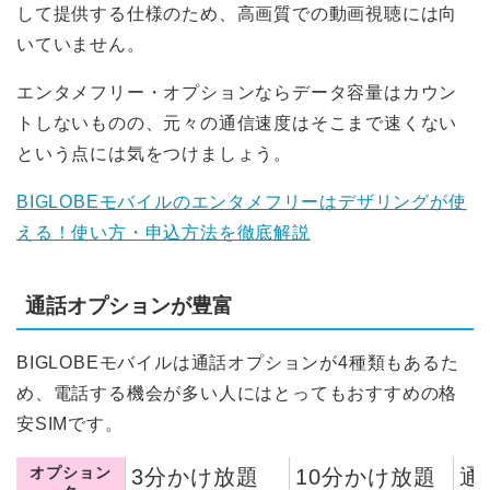
LIBMO
して提供する仕様のため、高画質での動画視聴には向
いていません。
Nifmo
エンタメフリー・オプションならデータ容量はカウン
トしないものの、元々の通信速度はそこまで速くない
IIJmio
という点には気をつけましょう。
DTI SIM
BIGLOBEモバイルのエンタメフリーはデザリングが使
える！使い方・申込方法を徹底解説
LINEモバイル
通話オプションが豊富
b-mobile
BIGLOBEモバイルは通話オプションが4種類もあるた
nuroモバイル
め、電話する機会が多い人にはとってもおすすめの格
安SIMです。
OCNモバイルONE
オプション
3分かけ放題
10分かけ放題
通