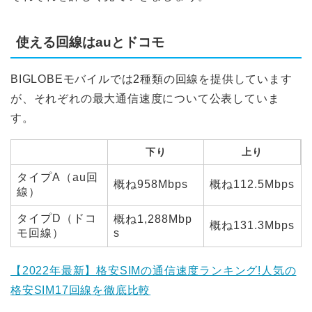
使える回線はauとドコモ
BIGLOBEモバイルでは2種類の回線を提供しています
が、それぞれの最大通信速度について公表していま
す。
下り
上り
タイプA（au回
概ね958Mbps
概ね112.5Mbps
線）
タイプD（ドコ
概ね1,288Mbp
概ね131.3Mbps
モ回線）
s
【2022年最新】格安SIMの通信速度ランキング!人気の
格安SIM17回線を徹底比較