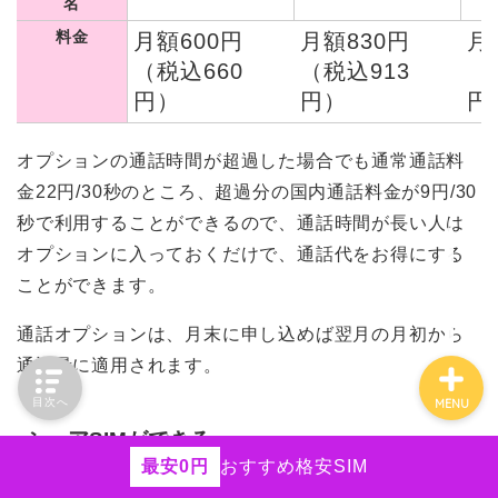
名
HISモバイル
料金
月額600円
月額830円
月
エンタメフリー
（税込660
（税込913
（
円）
円）
円
iPhone
オプションの通話時間が超過した場合でも通常通話料
Android
金22円/30秒のところ、超過分の国内通話料金が9円/30
秒で利用することができるので、通話時間が長い人は
ネットの役立つ情報
オプションに入っておくだけで、通話代をお得にする
ことができます。
通話オプションは、月末に申し込めば翌月の月初から
通話量に適用されます。
目次へ
MENU
シェアSIMができる
最安0円
おすすめ格安SIM
BIGLOBEモバイルは1つの契約で最大4枚までSIMカー