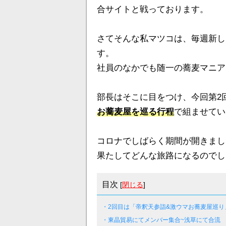
合サイトと戦っております。
さてそんな私マツコは、毎週新し
す。
社員のなかでも随一の蕎麦マニア
部長はそこに目をつけ、今回第2
お蕎麦屋を巡る行程
で組ませてい
コロナでしばらく期間が開きました
果たしてどんな旅路になるのでし
目次
[
閉じる
]
・2回目は「帝釈天参詣&激ウマお蕎麦屋巡り
・東晶貿易にてメンバー集合~浅草にて合流