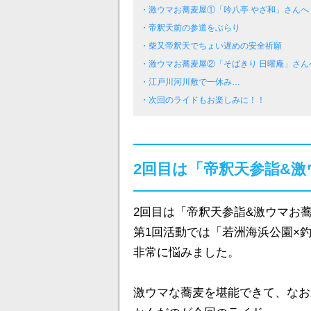
・激ウマお蕎麦屋①「吟八亭 やざ和」さんへ
・帝釈天前の参道をぶらり
・柴又帝釈天でちょい遅めの安全祈願
・激ウマお蕎麦屋②「そばきり 日曜庵」さん
・江戸川河川敷で一休み…
・次回のライドもお楽しみに！！
2回目は「帝釈天参詣&
2回目は「帝釈天参詣&激ウマお
第1回活動では「若洲海浜公園×
非常に悩みました。
激ウマな蕎麦を堪能できて、なお