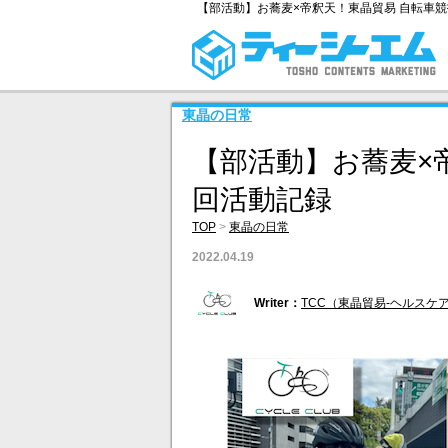
【部活動】お蕎麦×帝釈天！東晶貿易 自転車競
東晶の日常
【部活動】お蕎麦×
回活動記録
TOP
>
東晶の日常
2022.04.19
Writer：
TCC（東晶貿易-ヘルスケ