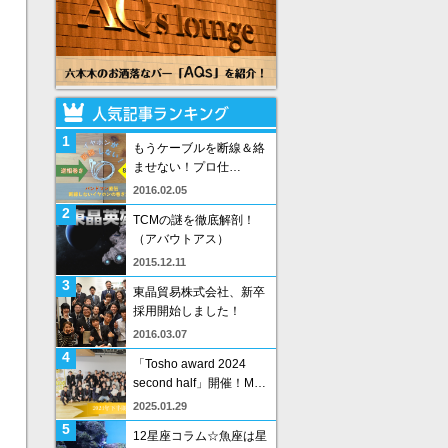
1
もうケーブルを断線＆絡
ませない！プロ仕…
2016.02.05
2
TCMの謎を徹底解剖！
（アバウトアス）
2015.12.11
3
東晶貿易株式会社、新卒
採用開始しました！
2016.03.07
4
「Tosho award 2024
second half」開催！M…
2025.01.29
5
12星座コラム☆魚座は星