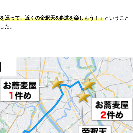
を巡って、近くの帝釈天&参道を楽しもう！」
ということ
した。