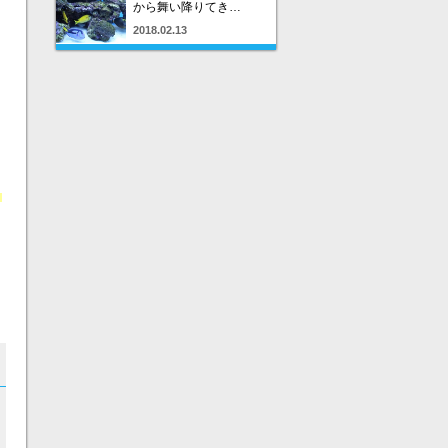
から舞い降りてき…
2018.02.13
名