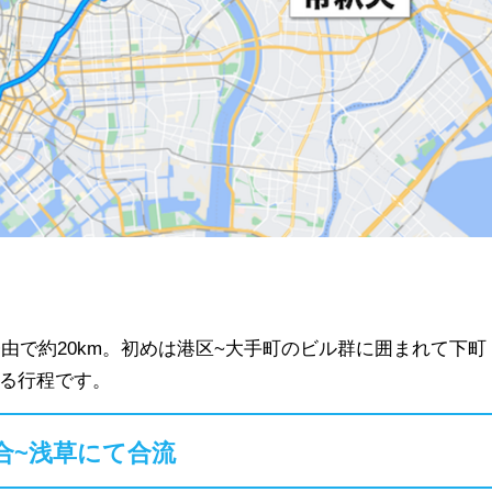
由で約20km。初めは港区~大手町のビル群に囲まれて下町
る行程です。
合~浅草にて合流