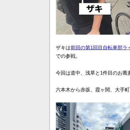
ザキは
前回の第1回目自転車部ラ
での参戦。
今回は道中、浅草と1件目のお蕎
六本木から赤坂、霞ヶ関、大手町