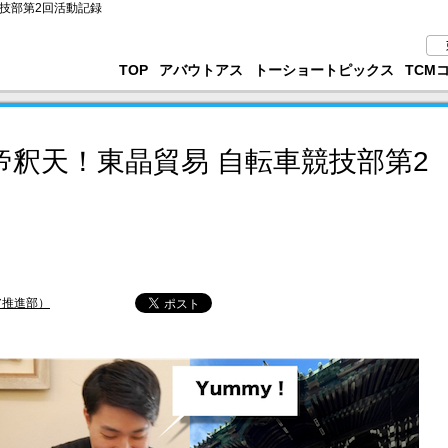
技部第2回活動記録
TOP
アバウトアス
トーショートピックス
TCM
帝釈天！東晶貿易 自転車競技部第2
ア推進部）