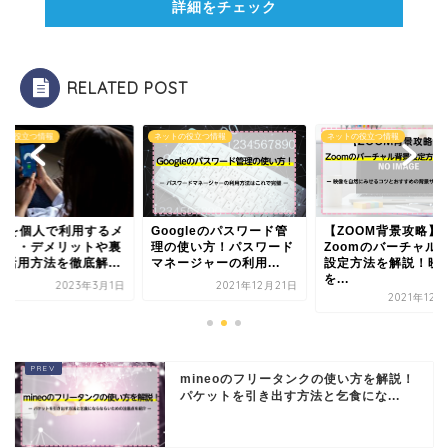
詳細をチェック
RELATED POST
トの役立つ情報
ネットの役立つ情報
ネットの役立つ情報
格安SIM
UQモバイル
PNを個人で利用するメ
Googleのパスワード管
【ZOOM背景攻略】
ット・デメリットや裏
理の使い方！パスワード
Zoomのバーチャル
・活用方法を徹底解...
マネージャーの利用...
設定方法を解説！映
を...
BIGLOBE
2023年3月1日
2021年12月21日
2021年12
y.u mobile
mineoのフリータンクの使い方を解説！
楽天モバイル
パケットを引き出す方法と乞食にな...