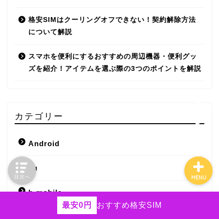
HISモバイル
格安SIMはクーリングオフできない！契約解除方法
エンタメフリー
について解説
iPhone
スマホを便利にするおすすめの周辺機器・便利グッ
ズを紹介！アイテムを選ぶ際の3つのポイントを解説
Android
ネットの役立つ情報
カテゴリー
Android
au
目次へ
MENU
b-mobile
最安0円
おすすめ格安SIM
BIGLOBE