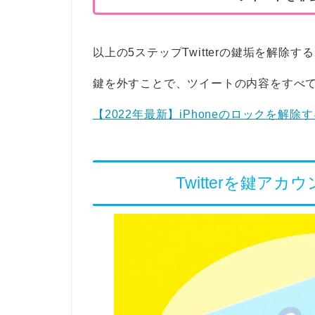
以上の5ステップTwitterの鍵垢を解除
鍵を外すことで、ツイートの内容をすべ
【2022年最新】iPhoneのロックを解
Twitterを鍵ア