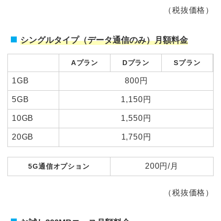
LIBMO
（税抜価格）
Nifmo
シングルタイプ（データ通信のみ）月額料金
IIJmio
Aプラン
Dプラン
Sプラン
1GB
800円
DTI SIM
5GB
1,150円
LINEモバイル
10GB
1,550円
20GB
1,750円
b-mobile
200円/月
5G通信オプション
nuroモバイル
（税抜価格）
OCNモバイルONE