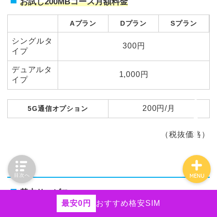
お試し200MBコース月額料金
HISモバイル
Aプラン
Dプラン
Sプラン
エンタメフリー
シングルタ
300円
イプ
iPhone
デュアルタ
1,000円
イプ
Android
200円/月
5G通信オプション
ネットの役立つ情報
（税抜価格）
通話
目次へ
MENU
基本サービス
最安0円
おすすめ格安SIM
通話基本サービスは、デュアルタイプ（音声通話+デー