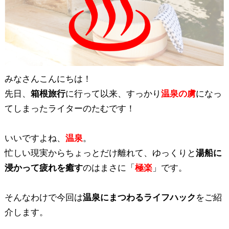
みなさんこんにちは！
先日、
箱根旅行
に行って以来、すっかり
温泉の虜
になっ
てしまったライターのたむです！
いいですよね、
温泉
。
忙しい現実からちょっとだけ離れて、ゆっくりと
湯船に
浸かって疲れを癒す
のはまさに「
極楽
」です。
そんなわけで今回は
温泉にまつわるライフハック
をご紹
介します。