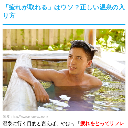
「疲れが取れる」はウソ？正しい温泉の入
り方
出典：
http://www.photo-ac.com/
温泉に行く目的と言えば、やはり「
疲れをとってリフレ