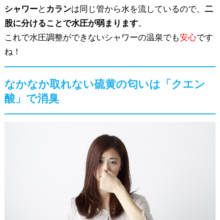
シャワー
と
カラン
は同じ管から水を流しているので、
二
股に分けることで水圧が弱まります
。
これで水圧調整ができないシャワーの温泉でも
安心
です
ね！
なかなか取れない硫黄の匂いは「クエン
酸」で消臭