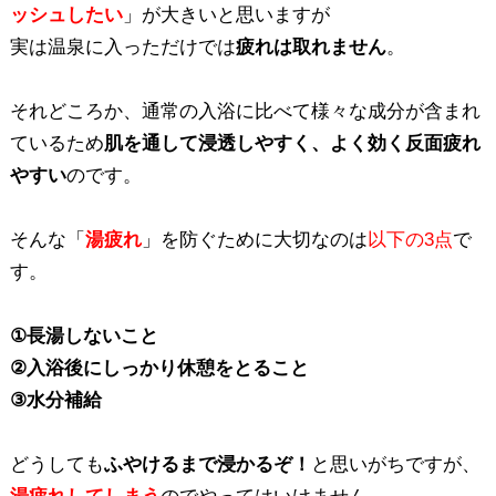
ッシュしたい
」が大きいと思いますが
実は温泉に入っただけでは
疲れは取れません
。
それどころか、通常の入浴に比べて様々な成分が含まれ
ているため
肌を通して浸透しやすく、よく効く反面疲れ
やすい
のです。
そんな「
湯疲れ
」を防ぐために大切なのは
以下の3点
で
す。
①長湯しないこと
②入浴後にしっかり休憩をとること
③水分補給
どうしても
ふやけるまで浸かるぞ！
と思いがちですが、