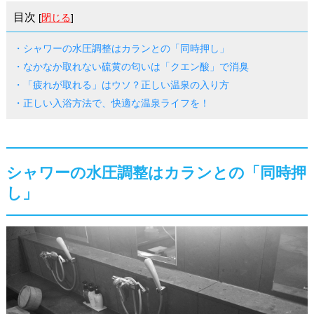
目次
[
閉じる
]
・シャワーの水圧調整はカランとの「同時押し」
・なかなか取れない硫黄の匂いは「クエン酸」で消臭
・「疲れが取れる」はウソ？正しい温泉の入り方
・正しい入浴方法で、快適な温泉ライフを！
シャワーの水圧調整はカランとの「同時押
し」