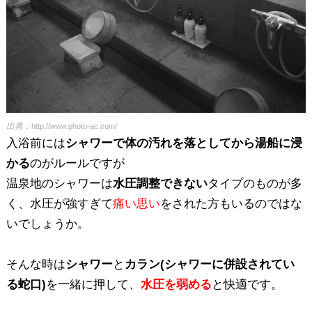
出典：
http://www.photo-ac.com/
入浴前には
シャワーで体の汚れを落としてから湯船に浸
かる
のがルールですが
温泉地のシャワーは
水圧調整できない
タイプのものが多
く、水圧が強すぎて
痛い思い
をされた方もいるのではな
いでしょうか。
そんな時は
シャワー
と
カラン(シャワーに併設されてい
る蛇口)
を一緒に押して、
水圧を弱める
と快適です。