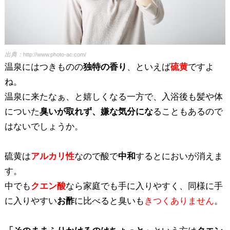
出典：
http://www.photo-ac.com/
温泉にはつきものの
独特の香り
、といえば
硫黄
ですよ
ね。
温泉に来たなぁ、と嬉しくなる一方で、入浴後も髪や体
についた
臭いが取れず、嫌な気分にな
ることもあるので
はないでしょうか。
硫黄は
アルカリ性
なので酸で
中和
するとにおいが消えま
す。
中でも
クエン酸
なら家庭でも手に入りやすく、同様に手
に入りやすい
お酢
に比べると臭いも
きつくありません
。