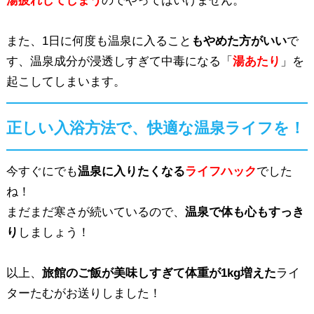
湯疲れしてしまう
のでやってはいけません。
また、1日に何度も温泉に入ること
もやめた方がいい
で
す、温泉成分が浸透しすぎて中毒になる「
湯あたり
」を
起こしてしまいます。
正しい入浴方法で、快適な温泉ライフを！
今すぐにでも
温泉に入りたくなる
ライフハック
でした
ね！
まだまだ寒さが続いているので、
温泉で体も心もすっき
り
しましょう！
以上、
旅館のご飯が美味しすぎて体重が1kg増えた
ライ
ターたむがお送りしました！