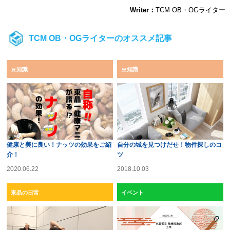
Writer：
TCM OB・OGライター
TCM OB・OGライターのオススメ記事
豆知識
豆知識
健康と美に良い！ナッツの効果をご紹
自分の城を見つけだせ！物件探しのコ
介！
ツ
2020.06.22
2018.10.03
東晶の日常
イベント