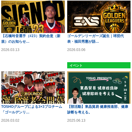
【石橋玲音選手（#23）契約合意（新
ゴールデンリーガーズ誕生｜球団代
規）のお知らせ…
表・福田秀憲が語…
2026.03.13
2026.03.06
ゴールデンリーグ
イベント
TOSHOグループによる3×3プロチーム
【部活動】東晶貿易 健康推進部、健康
「ゴールデンリ…
診断を考える。
2026.03.02
2025.06.13