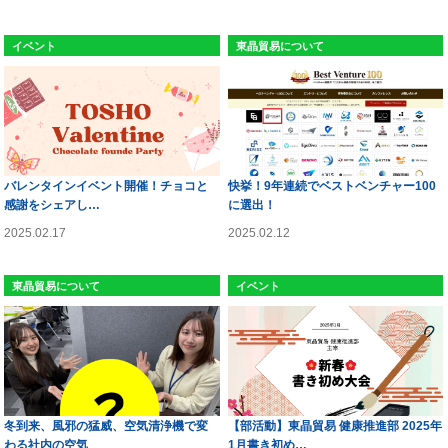
イベント
東晶貿易について
バレンタインイベント開催！チョコと
快挙！9年連続でベストベンチャー100
感謝をシェアし…
に選出！
2025.02.17
2025.02.12
東晶貿易について
イベント
冬到来、風邪の猛威、空気清浄機で変
【部活動】東晶貿易 健康推進部 2025年
わる社内の空気
1月書き初め…