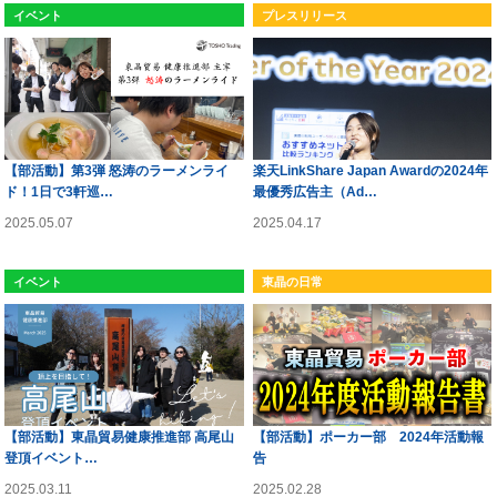
イベント
プレスリリース
【部活動】第3弾 怒涛のラーメンライ
楽天LinkShare Japan Awardの2024年
ド！1日で3軒巡…
最優秀広告主（Ad…
2025.05.07
2025.04.17
イベント
東晶の日常
【部活動】東晶貿易健康推進部 高尾山
【部活動】ポーカー部 2024年活動報
登頂イベント…
告
2025.03.11
2025.02.28