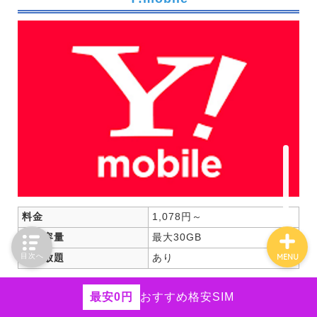
HISモバイル
エンタメフリー
iPhone
Android
ネットの役立つ情報
料金
1,078円～
通信容量
最大30GB
かけ放題
あり
目次へ
MENU
ソフトバンク回線なら！
最安0円
おすすめ格安SIM