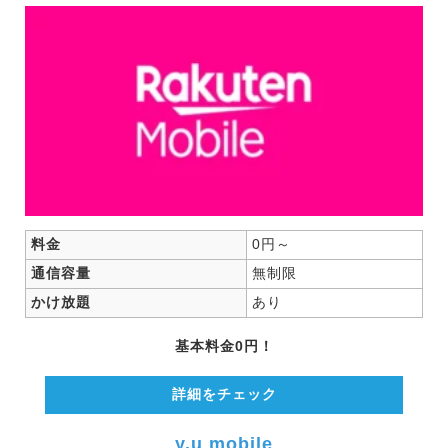
料金
0円～
通信容量
無制限
かけ放題
あり
基本料金0円！
詳細をチェック
y.u mobile