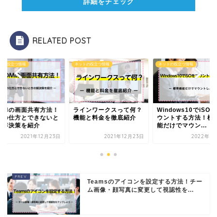
詳細をチェック
RELATED POST
トの役立つ情報
ネットの役立つ情報
ネットの役立つ情報
OOMの画面共有方法！
ラインワークスって何？
Windows10でiSO
作の仕方とできないと
機能と料金を徹底紹介
ウントする方法！標
の解決策を紹介
能だけでマウン...
2021年12月23日
2021年12月23日
2022年1
Teamsのアイコンを設定する方法！チー
ム画像・顔写真に変更して視認性を...