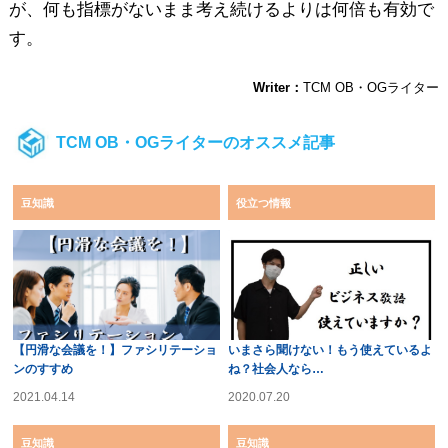
が、何も指標がないまま考え続けるよりは何倍も有効で
す。
Writer：
TCM OB・OGライター
TCM OB・OGライターのオススメ記事
豆知識
役立つ情報
【円滑な会議を！】ファシリテーショ
いまさら聞けない！もう使えているよ
ンのすすめ
ね？社会人なら…
2021.04.14
2020.07.20
豆知識
豆知識