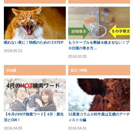
眠れない夜に！快眠のための３STEP
もうケーブルを断線＆絡ませない！プ
ロ仕様の巻き方…
2018.05.21
2016.02.05
豆知識
役立つ情報
【今月のHOT検索ワード】4月：新生
12星座コラム☆牡牛座は五感のアーテ
活とGW！
ィスト☆編
2016.04.05
2016.04.01