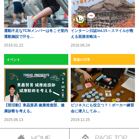
運動不足なTCMメンバーは冬こそ室内
インターン日誌Vol.15～スマイルが教
運動施設で汗を…
える面接攻略法～
2016.01.22
2016.06.24
イベント
東晶の日常
【部活動】東晶貿易 健康推進部、健
ビジネスにも役立つ？！ポーカー練習
康診断を考える。
会に潜入してみ…
2025.06.13
2019.12.25