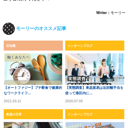
Writer：
モーリー
モーリーのオススメ記事
豆知識
インターンブログ
【オートファジー】プチ断食で健康的
【実態調査】東晶貿易は近距離手当を
なワークライフ…
使って港区内に…
2021.03.11
2020.07.05
東晶の日常
インターンブログ