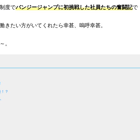
制度で
バンジージャンプに初挑戦した社員たちの奮闘記
で
働きたい方がいてくれたら幸甚、嗚呼幸甚。
～。
！
発！？
ト