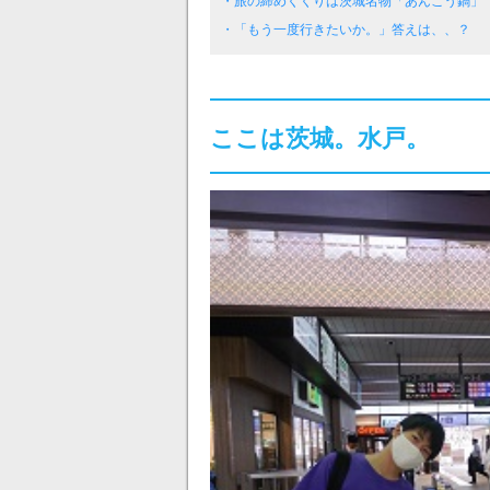
・旅の締めくくりは茨城名物「あんこう鍋」
・「もう一度行きたいか。」答えは、、？
ここは茨城。水戸。