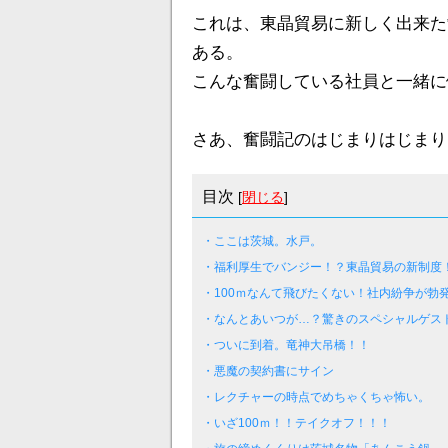
これは、東晶貿易に新しく出来た
ある。
こんな奮闘している社員と一緒に
さあ、奮闘記のはじまりはじまり
目次
[
閉じる
]
・ここは茨城。水戸。
・福利厚生でバンジー！？東晶貿易の新制度
・100ｍなんて飛びたくない！社内紛争が勃
・なんとあいつが…？驚きのスペシャルゲス
・ついに到着。竜神大吊橋！！
・悪魔の契約書にサイン
・レクチャーの時点でめちゃくちゃ怖い。
・いざ100ｍ！！テイクオフ！！！