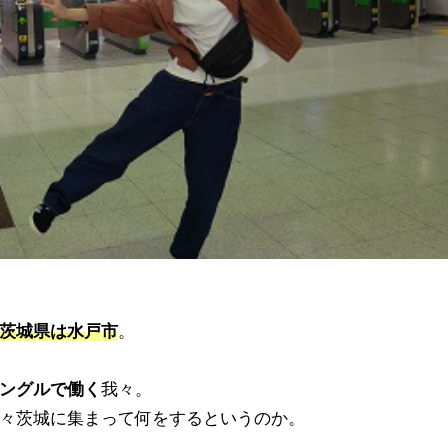
茨城県は水戸市
。
ングルで働く
我々。
々茨城に集まって何をするというのか。