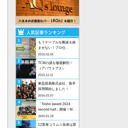
1
もうケーブルを断線＆絡
ませない！プロ仕…
2016.02.05
2
TCMの謎を徹底解剖！
（アバウトアス）
2015.12.11
3
東晶貿易株式会社、新卒
採用開始しました！
2016.03.07
4
「Tosho award 2024
second half」開催！M…
2025.01.29
5
12星座コラム☆魚座は星