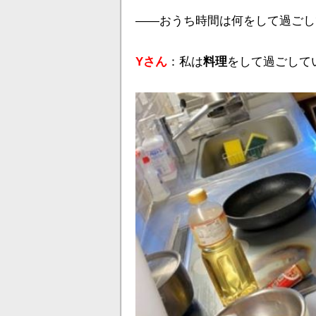
――おうち時間は何をして過ごし
Yさん
：私は
料理
をして過ごして