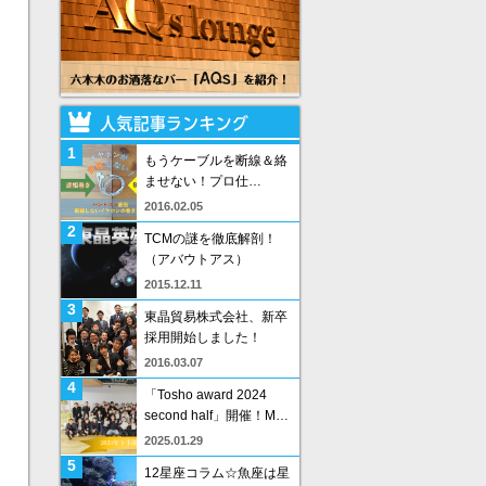
1
もうケーブルを断線＆絡
ませない！プロ仕…
2016.02.05
2
TCMの謎を徹底解剖！
（アバウトアス）
2015.12.11
3
東晶貿易株式会社、新卒
採用開始しました！
2016.03.07
4
「Tosho award 2024
second half」開催！M…
2025.01.29
5
12星座コラム☆魚座は星