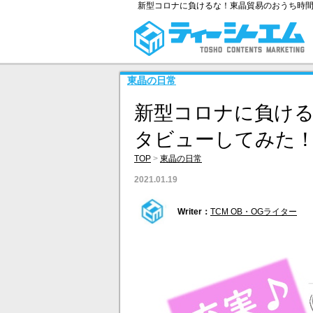
新型コロナに負けるな！東晶貿易のおうち時
東晶の日常
新型コロナに負け
タビューしてみた
TOP
>
東晶の日常
2021.01.19
Writer：
TCM OB・OGライター