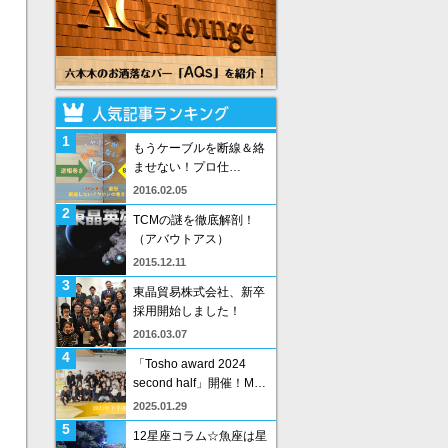
1
もうケーブルを断線＆絡
ませない！プロ仕…
2016.02.05
2
TCMの謎を徹底解剖！
（アバウトアス）
2015.12.11
3
東晶貿易株式会社、新卒
採用開始しました！
2016.03.07
4
「Tosho award 2024
second half」開催！M…
2025.01.29
5
12星座コラム☆魚座は星