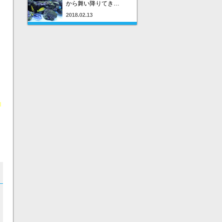
から舞い降りてき…
2018.02.13
り
う