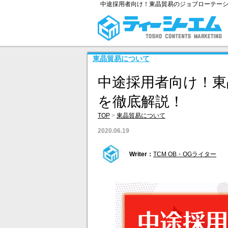
中途採用者向け！東晶貿易のジョブローテー
東晶貿易について
中途採用者向け！東
を徹底解説！
TOP
>
東晶貿易について
2020.06.19
Writer：
TCM OB・OGライター