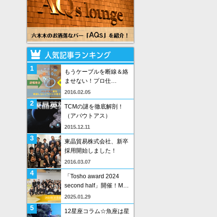
1
もうケーブルを断線＆絡
ませない！プロ仕…
2016.02.05
2
TCMの謎を徹底解剖！
（アバウトアス）
2015.12.11
3
東晶貿易株式会社、新卒
採用開始しました！
2016.03.07
4
「Tosho award 2024
second half」開催！M…
2025.01.29
5
12星座コラム☆魚座は星