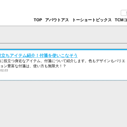
TOP
アバウトアス
トーショートピックス
TCM
役立ちアイテム紹介！付箋を使いこなそう
に役立つ身近なアイテム、付箋について紹介します。色もデザインもバリエ
ョン豊富な付箋は、使い方も無限大！？
.02.03