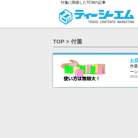
付箋に関係したTCMの記事
TOP
> 付箋
お
作業
ーシ
2016