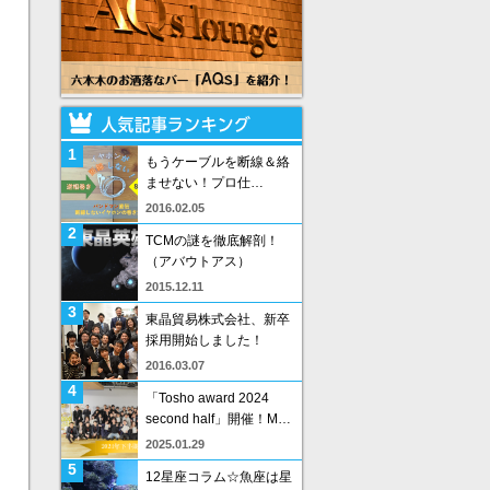
1
もうケーブルを断線＆絡
ませない！プロ仕…
2016.02.05
2
TCMの謎を徹底解剖！
（アバウトアス）
2015.12.11
3
東晶貿易株式会社、新卒
採用開始しました！
2016.03.07
4
「Tosho award 2024
second half」開催！M…
2025.01.29
5
12星座コラム☆魚座は星