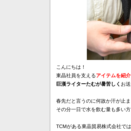
こんにちは！
東晶社員を支える
アイテムを紹介
巨漢ライターたむが暑苦しく
お
春先だと言うのに何故か汗が止ま
その分一日で水を飲む量も多い方
TCMがある東晶貿易株式会社で