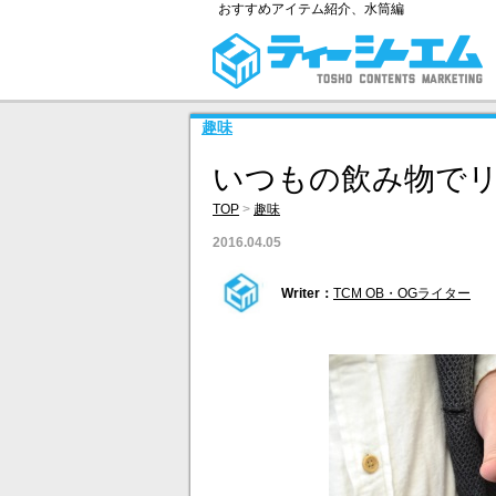
おすすめアイテム紹介、水筒編
趣味
いつもの飲み物で
TOP
>
趣味
2016.04.05
Writer：
TCM OB・OGライター