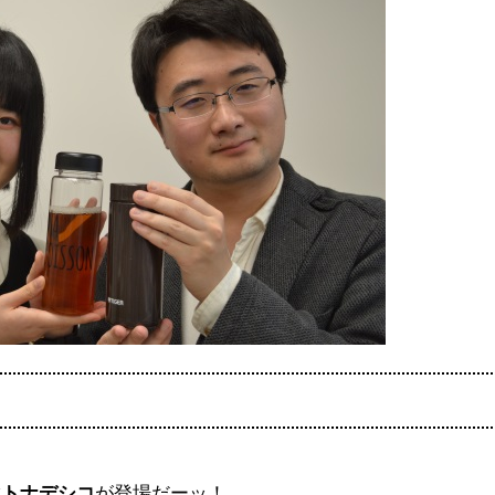
マトナデシコ
が登場だーッ！