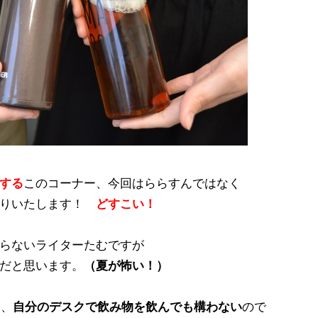
する
このコーナー、今回はららすんではなく
送りいたします！
どすこい！
らないライターたむですが
だと思います。
（夏が怖い！）
は、
自分のデスクで飲み物を飲んでも構わない
ので