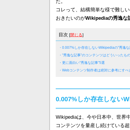
た。
コレって、結構簡単な様で難しい
おきたいのが
Wikipediaの秀逸
目次
[
閉じる
]
・0.007%しか存在しないWikipediaの”秀逸
・”秀逸な記事”のコンテンツはどういったも
・更に面白い”秀逸な記事”5選
・Webコンテンツ制作者は絶対に参考にすべ
0.007%しか存在しないWi
Wikipediaは、今や日本中
コンテンツを量産し続けている超