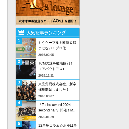
1
もうケーブルを断線＆絡
ませない！プロ仕…
2016.02.05
2
TCMの謎を徹底解剖！
（アバウトアス）
2015.12.11
3
東晶貿易株式会社、新卒
採用開始しました！
2016.03.07
4
「Tosho award 2024
second half」開催！M…
2025.01.29
5
12星座コラム☆魚座は星