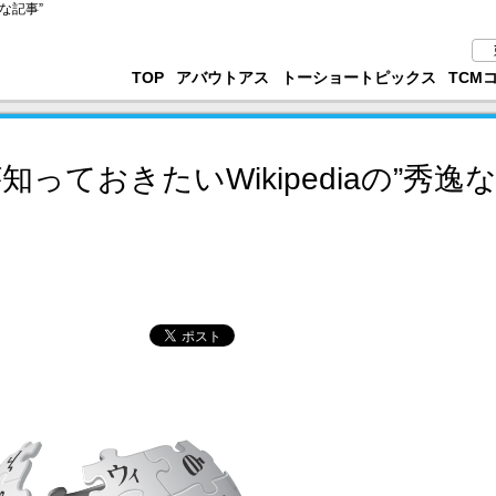
逸な記事”
TOP
アバウトアス
トーショートピックス
TCM
っておきたいWikipediaの”秀逸