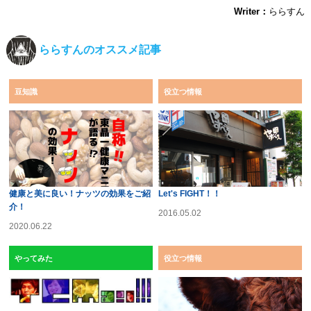
Writer：
ららすん
ららすんのオススメ記事
豆知識
役立つ情報
健康と美に良い！ナッツの効果をご紹
Let's FIGHT！！
介！
2016.05.02
2020.06.22
やってみた
役立つ情報