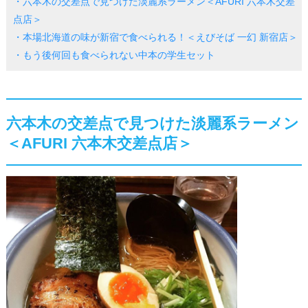
・六本木の交差点で見つけた淡麗系ラーメン＜AFURI 六本木交差
点店＞
・本場北海道の味が新宿で食べられる！＜えびそば 一幻 新宿店＞
・もう後何回も食べられない中本の学生セット
六本木の交差点で見つけた淡麗系ラーメン
＜AFURI 六本木交差点店＞