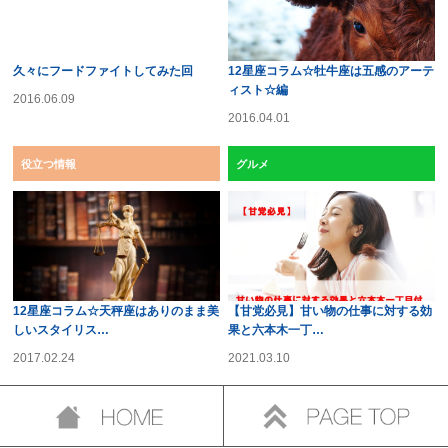
久々にフードファイトしてみた回
12星座コラム☆牡牛座は五感のアーテ
ィスト☆編
2016.06.09
2016.04.01
役立つ情報
グルメ
12星座コラム☆天秤座はありのまま美
【甘党必見】甘い物の仕事に対する効
しいスタイリス…
果と六本木一丁…
2017.02.24
2021.03.10