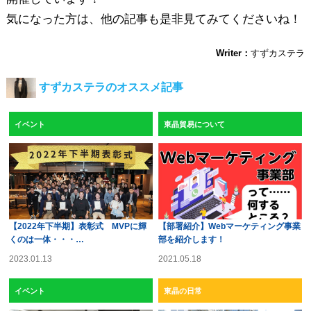
気になった方は、他の記事も是非見てみてくださいね！
Writer：
すずカステラ
すずカステラのオススメ記事
イベント
東晶貿易について
【2022年下半期】表彰式 MVPに輝
【部署紹介】Webマーケティング事業
くのは一体・・・…
部を紹介します！
2023.01.13
2021.05.18
イベント
東晶の日常