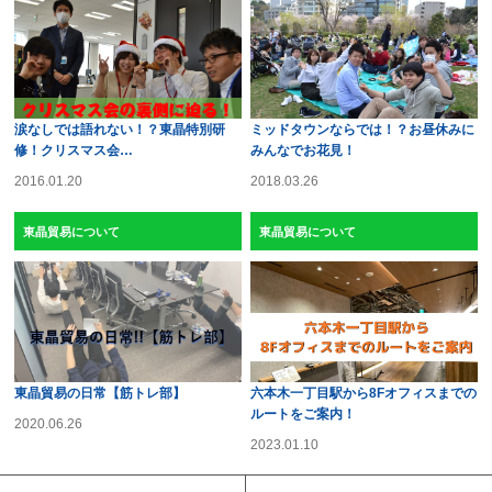
涙なしでは語れない！？東晶特別研
ミッドタウンならでは！？お昼休みに
修！クリスマス会…
みんなでお花見！
2016.01.20
2018.03.26
東晶貿易について
東晶貿易について
東晶貿易の日常【筋トレ部】
六本木一丁目駅から8Fオフィスまでの
ルートをご案内！
2020.06.26
2023.01.10