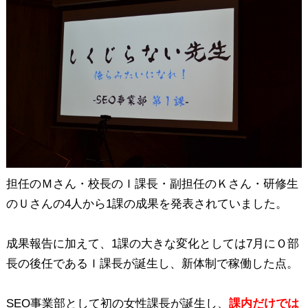
担任のＭさん・校長のＩ課長・副担任のＫさん・研修生
のＵさんの4人から1課の成果を発表されていました。
成果報告に加えて、1課の大きな変化としては7月にＯ部
長の後任であるＩ課長が誕生し、新体制で稼働した点。
SEO事業部として初の女性課長が誕生し、
課内だけでは