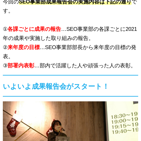
今回の
SEO事業部成果報告会の実施内容は下記の通り
で
す。
①
各課ごとに成果の報告
…SEO事業部の各課ごとに2021
年の成果や実施した取り組みの報告。
②
来年度の目標
…SEO事業部部長から来年度の目標の発
表。
③
部署内表彰
…部内で活躍した人や頑張った人の表彰。
いよいよ成果報告会がスタート！