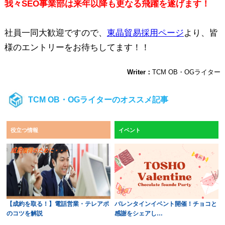
我々SEO事業部は来年以降も更なる飛躍を遂げます！
社員一同大歓迎ですので、
東晶貿易採用ページ
より、皆
様のエントリーをお待ちしてます！！
Writer：
TCM OB・OGライター
TCM OB・OGライターのオススメ記事
役立つ情報
イベント
【成約を取る！】電話営業・テレアポ
バレンタインイベント開催！チョコと
のコツを解説
感謝をシェアし…