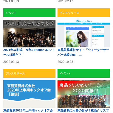
2021.03.13
2025.02.17
イベント
プレスリリース
2021年表彰式！今年のtoshoバロンド
東晶貿易運営サイト「ウォーターサー
ールは誰だ？！
バー比較plus」…
2022.01.13
2020.10.23
プレスリリース
イベント
東晶貿易2023年上半期キックオフ会
東晶貿易にも鈴の音が！東晶クリスマ