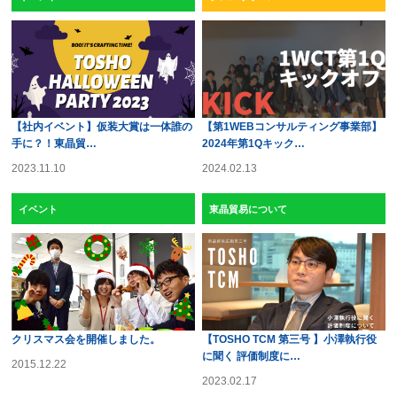
【社内イベント】仮装大賞は一体誰の
【第1WEBコンサルティング事業部】
手に？！東晶貿…
2024年第1Qキック…
2023.11.10
2024.02.13
イベント
東晶貿易について
クリスマス会を開催しました。
【TOSHO TCM 第三号 】小澤執行役
に聞く 評価制度に…
2015.12.22
2023.02.17