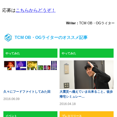
応募は
こちらからどうぞ！
Writer：
TCM OB・OGライター
TCM OB・OGライターのオススメ記事
やってみた
やってみた
久々にフードファイトしてみた回
大震災へ備えていま出来ること。徒歩
帰宅シミュレー…
2016.06.09
2016.04.18
イベント
プレスリリース