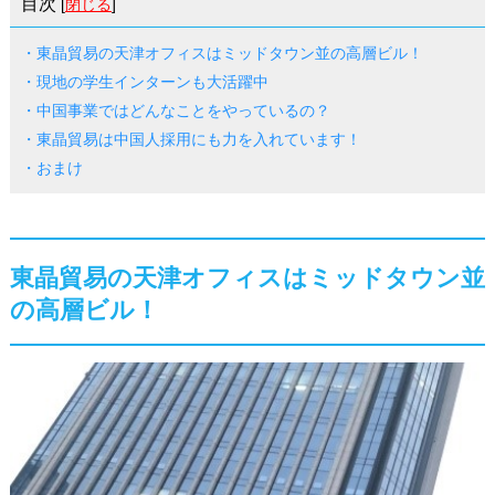
目次
[
閉じる
]
・東晶貿易の天津オフィスはミッドタウン並の高層ビル！
・現地の学生インターンも大活躍中
・中国事業ではどんなことをやっているの？
・東晶貿易は中国人採用にも力を入れています！
・おまけ
東晶貿易の天津オフィスはミッドタウン並
の高層ビル！