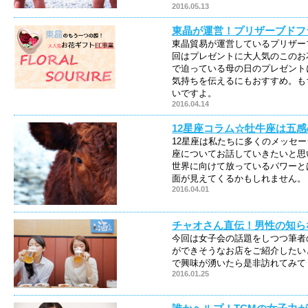
2016.05.13
東晶が運営！プリザーブドフ
東晶貿易が運営しているプリザー
回はプレゼントに大人気のこのお
で迫っている母の日のプレゼント
気持ちを伝えるにもおすすめ。も
いですよ。
2016.04.14
12星座コラム☆牡牛座は五
12星座は私たちに多くのメッセー
座についてお話していきたいと思
世界に向けて放っているパワーと
面が見えてくるかもしれません。
2016.04.01
チャオさん直伝！男性の知ら
今回は女子会の話題をしつつ筆者
ができそうなお店をご紹介したい
で興味が湧いたら是非訪れてみて
2016.01.25