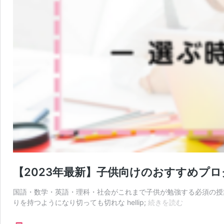
【2023年最新】子供向けのおすすめプ
国語・数学・英語・理科・社会がこれまで子供が勉強する必須の授
【2023
りを持つようになり切っても切れな hellip;
続きを読む
年
最